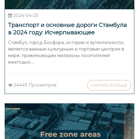
2024-04-23
Транспорт и основные дороги Стамбула
в 2024 году: Исчерпывающее
руководство по передвижению по
Стамбул, город Босфора, истории и аутентичности,
Стамбулу
является важным культурным и торговым центром в
мире, привлекающим миллионы посетителей
ежегодно....
24449 Просмотров
+ ЧИТАТЬ БОЛЬШЕ