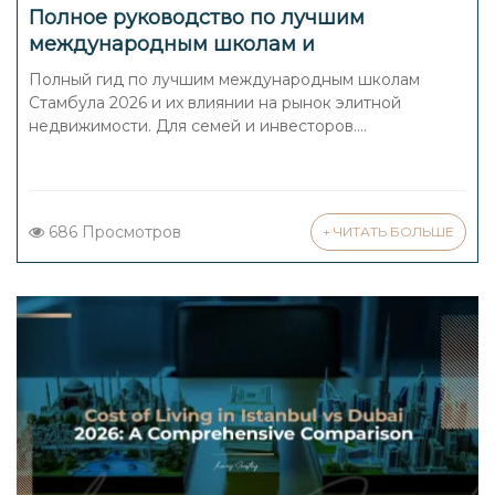
Полное руководство по лучшим
международным школам и
университетам Стамбула: направления
Полный гид по лучшим международным школам
для проживания и инвестиций для
Стамбула 2026 и их влиянии на рынок элитной
элитных семей (2026)
недвижимости. Для семей и инвесторов....
686 Просмотров
+ ЧИТАТЬ БОЛЬШЕ