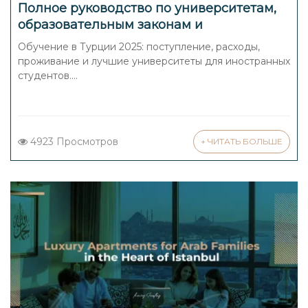
Полное руководство по университетам,
образовательным законам и
поступлению иностранных студентов в
Обучение в Турции 2025: поступление, расходы,
Турции в 2025 году
проживание и лучшие университеты для иностранных
студентов....
4923 Просмотров
+ ЧИТАТЬ БОЛЬШЕ