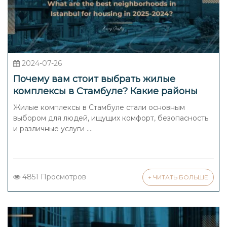
2024-07-26
Почему вам стоит выбрать жилые
комплексы в Стамбуле? Какие районы
Стамбула являются лучшими для жилья
Жилые комплексы в Стамбуле стали основным
в 2024-2025 годах?
выбором для людей, ищущих комфорт, безопасность
и различные услуги ....
4851 Просмотров
+ ЧИТАТЬ БОЛЬШЕ